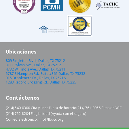
Ubicaciones
809 Singleton Blvd., Dallas, TX 75212
3111 Sylvan Ave., Dallas, TX 75212
4732 W Illinois Ave., Dallas, TX 75211
5787 S Hampton Rd., Suite #365 Dallas, TX 75232
915 Brookmere Dr., Dallas, TX 75216
1283 Record Crossing Rd., Dallas, TX 75235
Contáctenos
(214) 540-0300 Cita y línea fuera de horario
(214) 761-0956 Citas de WIC
(214) 752-8204 Elegibilidad (Ayuda con el seguro)
Correo electrónico: info@lbucc.org