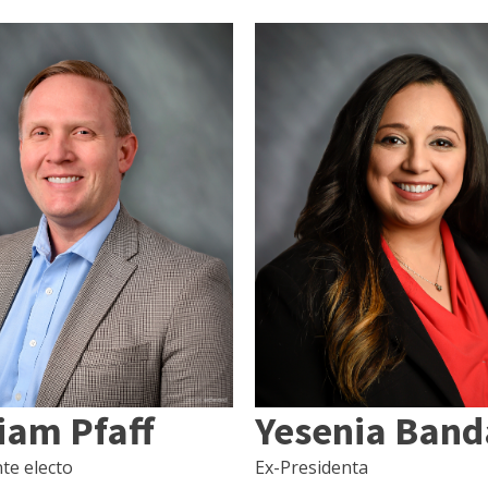
iam Pfaff
Yesenia Band
te electo
Ex-Presidenta