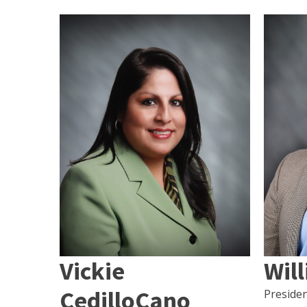
Vickie
Will
CedilloCano
Presiden