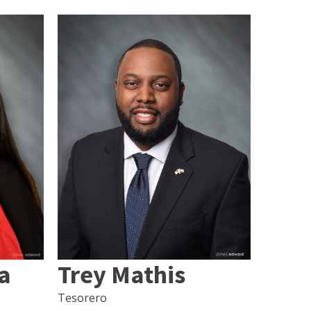
Trey Mathis
a
Tesorero