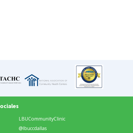
ociales
LBUCommunityClinic
@lbuccdallas