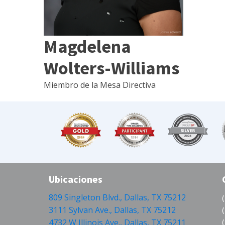
Magdelena
Wolters-Williams
Miembro de la Mesa Directiva
Ubicaciones
809 Singleton Blvd., Dallas, TX 75212
3111 Sylvan Ave., Dallas, TX 75212
4732 W Illinois Ave., Dallas, TX 75211