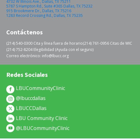
4732 W Illinois Ave., Dallas, TX 75211
5787 S Hampton Rd., Suite #365 Dallas, TX 75232
915 Brookmere Dr., Dallas, TX 75216
1283 Record Crossing Rd., Dallas, TX 75235
Contáctenos
(214) 540-0300 Cita y línea fuera de horario
(214) 761-0956 Citas de WIC
(214) 752-8204 Elegibilidad (Ayuda con el seguro)
Correo electrónico: info@lbucc.org
Redes Sociales
LBUCommunityClinic
@lbuccdallas
LBUCCDallas
LBU Community Clinic
@LBUCommunityClinic