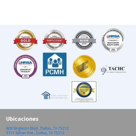
Ubicaciones
809 Singleton Blvd., Dallas, TX 75212
3111 Sylvan Ave., Dallas, TX 75212