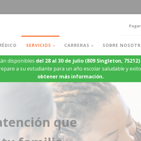
Pagar
MÉDICO
SERVICIOS
CARRERAS
SOBRE NOSOTR
án disponibles
del 28 al 30 de julio
(809 Singleton, 75212)
epare a su estudiante para un año escolar saludable y exit
obtener más información.
atención que