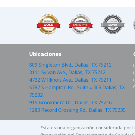
Ubicaciones
809 Singleton Blvd., Dallas, TX 75212
3111 Sylvan Ave., Dallas, TX 75212
4732 W Illinois Ave., Dallas, TX 75211
5787 S Hampton Rd., Suite #365 Dallas, TX
75232
915 Brookmere Dr., Dallas, TX 75216
1283 Record Crossing Rd., Dallas, TX 75235
Esta es una organización considerada por la
financiación del Departamento de Salud y Se