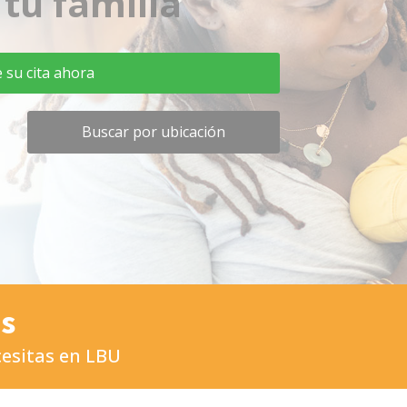
 tu familia
su cita ahora
Buscar por ubicación
es
cesitas en LBU