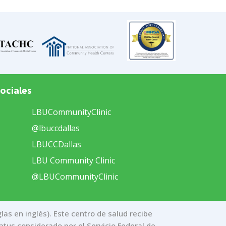
ociales
LBUCommunityClinic
@lbuccdallas
LBUCCDallas
LBU Community Clinic
@LBUCommunityClinic
as en inglés). Este centro de salud recibe
atus considerado por el Servicio Federal de