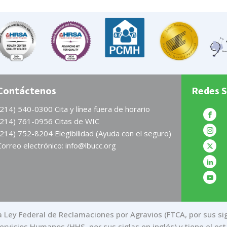
Contáctenos
Redes S
(214) 540-0300 Cita y línea fuera de horario
(214) 761-0956 Citas de WIC
(214) 752-8204 Elegibilidad (Ayuda con el seguro)
Correo electrónico: info@lbucc.org
 Ley Federal de Reclamaciones por Agravios (FTCA, por sus sigl
rvicios Humanos (HHS, por sus siglas en inglés) y tiene el est