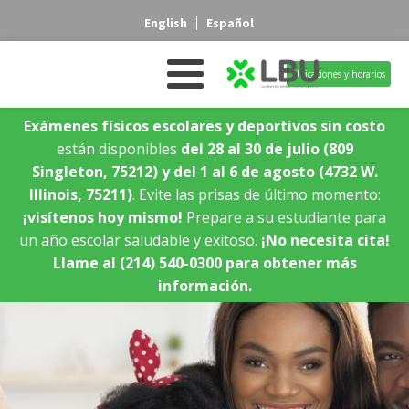
English
Español
Ubicaciones y horarios
Exámenes físicos escolares y deportivos sin costo
están disponibles
del 28 al 30 de julio
(809
Singleton, 75212)
y del 1 al 6 de agosto
(4732 W.
Illinois, 75211)
. Evite las prisas de último momento:
¡visítenos hoy mismo!
Prepare a su estudiante para
un año escolar saludable y exitoso.
¡No necesita cita!
Llame al (214) 540-0300 para obtener más
información.