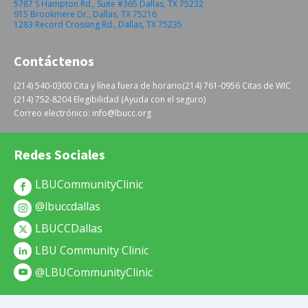
5787 S Hampton Rd., Suite #365 Dallas, TX 75232
915 Brookmere Dr., Dallas, TX 75216
1283 Record Crossing Rd., Dallas, TX 75235
Contáctenos
(214) 540-0300 Cita y línea fuera de horario
(214) 761-0956 Citas de WIC
(214) 752-8204 Elegibilidad (Ayuda con el seguro)
Correo electrónico: info@lbucc.org
Redes Sociales
LBUCommunityClinic
@lbuccdallas
LBUCCDallas
LBU Community Clinic
@LBUCommunityClinic