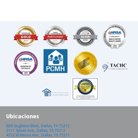
Ubicaciones
809 Singleton Blvd., Dallas, TX 75212
3111 Sylvan Ave., Dallas, TX 75212
4732 W Illinois Ave., Dallas, TX 75211