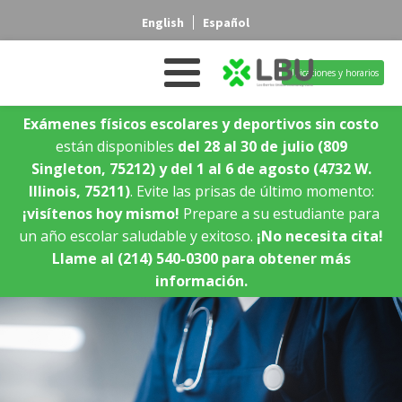
English
Español
Ubicaciones y horarios
Exámenes físicos escolares y deportivos sin costo
están disponibles
del 28 al 30 de julio
(809
Singleton, 75212)
y del 1 al 6 de agosto
(4732 W.
Illinois, 75211)
. Evite las prisas de último momento:
¡visítenos hoy mismo!
Prepare a su estudiante para
un año escolar saludable y exitoso.
¡No necesita cita!
Llame al (214) 540-0300 para obtener más
información.