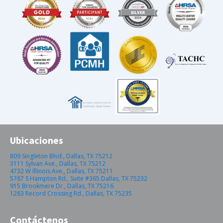
Ubicaciones
809 Singleton Blvd., Dallas, TX 75212
3111 Sylvan Ave., Dallas, TX 75212
4732 W Illinois Ave., Dallas, TX 75211
5787 S Hampton Rd., Suite #365 Dallas, TX 75232
915 Brookmere Dr., Dallas, TX 75216
1283 Record Crossing Rd., Dallas, TX 75235
Contáctenos