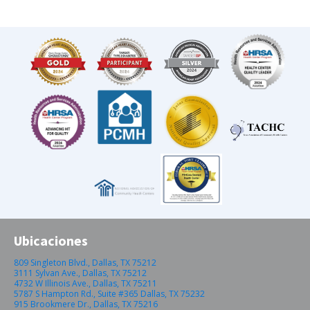
Ubicaciones
809 Singleton Blvd., Dallas, TX 75212
3111 Sylvan Ave., Dallas, TX 75212
4732 W Illinois Ave., Dallas, TX 75211
5787 S Hampton Rd., Suite #365 Dallas, TX 75232
915 Brookmere Dr., Dallas, TX 75216