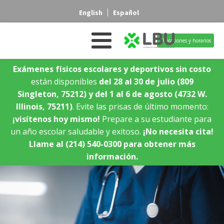
English
Español
Ubicaciones y horarios
Exámenes físicos escolares y deportivos sin costo
están disponibles
del 28 al 30 de julio
(809
Singleton, 75212)
y del 1 al 6 de agosto
(4732 W.
Illinois, 75211)
. Evite las prisas de último momento:
¡visítenos hoy mismo!
Prepare a su estudiante para
un año escolar saludable y exitoso.
¡No necesita cita!
Llame al (214) 540-0300 para obtener más
información.