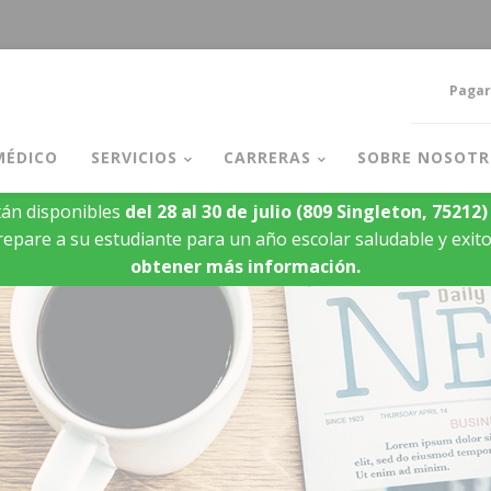
Pagar
MÉDICO
SERVICIOS
CARRERAS
SOBRE NOSOTR
án disponibles
del 28 al 30 de julio
(809 Singleton, 75212)
epare a su estudiante para un año escolar saludable y exit
obtener más información.