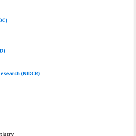
DC)
D)
 Research (NIDCR)
tistry