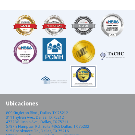
Ubicaciones
809 Singleton Blvd., Dallas, TX 75212
3111 Sylvan Ave., Dallas, TX 75212
4732 W Illinois Ave., Dallas, TX 75211
5787 S Hampton Rd., Suite #365 Dallas, TX 75232
915 Brookmere Dr., Dallas, TX 75216