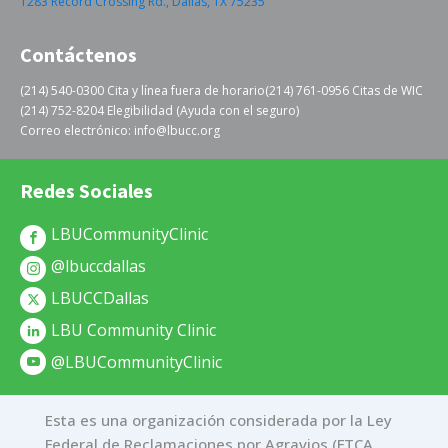
1283 Record Crossing Rd., Dallas, TX 75235
Contáctenos
(214) 540-0300 Cita y línea fuera de horario
(214) 761-0956 Citas de WIC
(214) 752-8204 Elegibilidad (Ayuda con el seguro)
Correo electrónico: info@lbucc.org
Redes Sociales
LBUCommunityClinic
@lbuccdallas
LBUCCDallas
LBU Community Clinic
@LBUCommunityClinic
Esta es una organización considerada por la Ley
Federal de Reclamaciones por Agravios (FTCA,