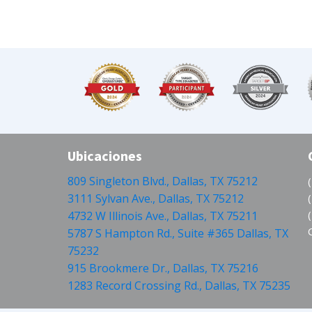
Ubicaciones
809 Singleton Blvd., Dallas, TX 75212
3111 Sylvan Ave., Dallas, TX 75212
4732 W Illinois Ave., Dallas, TX 75211
5787 S Hampton Rd., Suite #365 Dallas, TX
75232
915 Brookmere Dr., Dallas, TX 75216
1283 Record Crossing Rd., Dallas, TX 75235