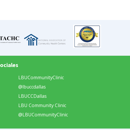
ociales
LBUCommunityClinic
@lbuccdallas
LBUCCDallas
LBU Community Clinic
@LBUCommunityClinic