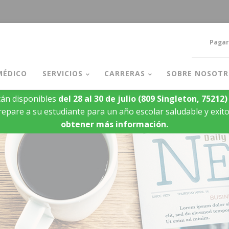
Pagar
MÉDICO
SERVICIOS
CARRERAS
SOBRE NOSOTR
án disponibles
del 28 al 30 de julio
(809 Singleton, 75212)
epare a su estudiante para un año escolar saludable y exit
obtener más información.