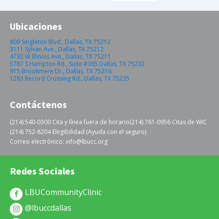
Ubicaciones
809 Singleton Blvd., Dallas, TX 75212
3111 Sylvan Ave., Dallas, TX 75212
4732 W Illinois Ave., Dallas, TX 75211
5787 S Hampton Rd., Suite #365 Dallas, TX 75232
915 Brookmere Dr., Dallas, TX 75216
1283 Record Crossing Rd., Dallas, TX 75235
Contáctenos
(214) 540-0300 Cita y línea fuera de horario
(214) 761-0956 Citas de WIC
(214) 752-8204 Elegibilidad (Ayuda con el seguro)
Correo electrónico: info@lbucc.org
Redes Sociales
LBUCommunityClinic
@lbuccdallas