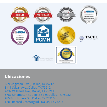
Ubicaciones
809 Singleton Blvd., Dallas, TX 75212
3111 Sylvan Ave., Dallas, TX 75212
4732 W Illinois Ave., Dallas, TX 75211
5787 S Hampton Rd., Suite #365 Dallas, TX 75232
915 Brookmere Dr., Dallas, TX 75216
1283 Record Crossing Rd., Dallas, TX 75235