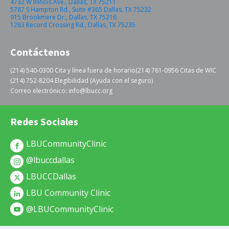
4732 W Illinois Ave., Dallas, TX 75211
5787 S Hampton Rd., Suite #365 Dallas, TX 75232
915 Brookmere Dr., Dallas, TX 75216
1283 Record Crossing Rd., Dallas, TX 75235
Contáctenos
(214) 540-0300 Cita y línea fuera de horario
(214) 761-0956 Citas de WIC
(214) 752-8204 Elegibilidad (Ayuda con el seguro)
Correo electrónico: info@lbucc.org
Redes Sociales
LBUCommunityClinic
@lbuccdallas
LBUCCDallas
LBU Community Clinic
@LBUCommunityClinic