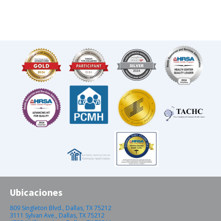
Ubicaciones
809 Singleton Blvd., Dallas, TX 75212
3111 Sylvan Ave., Dallas, TX 75212