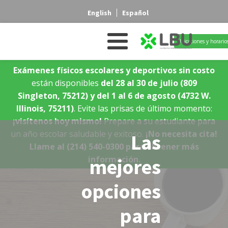
English
Español
Ubicaciones y horario
Exámenes físicos escolares y deportivos sin costo
están disponibles
del 28 al 30 de julio
(809
Singleton, 75212)
y del 1 al 6 de agosto
(4732 W.
Illinois, 75211)
. Evite las prisas de último momento:
¡visítenos hoy mismo!
Prepare a su estudiante para
un año escolar saludable y exitoso.
¡No necesita cita!
Las
Llame al (214) 540-0300 para obtener más
información.
mejores
opciones
para