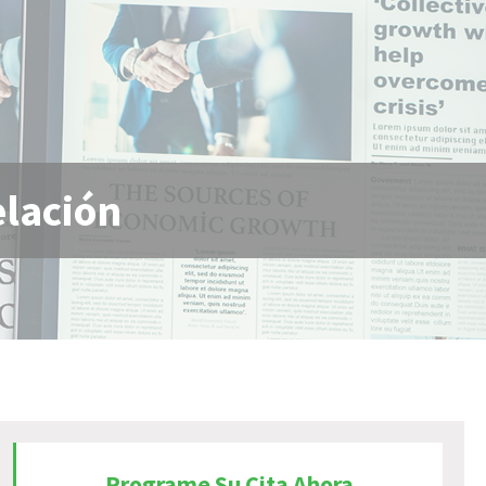
elación
Programe Su Cita Ahora