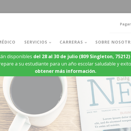
Pagar
MÉDICO
SERVICIOS
CARRERAS
SOBRE NOSOTR
án disponibles
del 28 al 30 de julio
(809 Singleton, 75212)
epare a su estudiante para un año escolar saludable y exit
obtener más información.