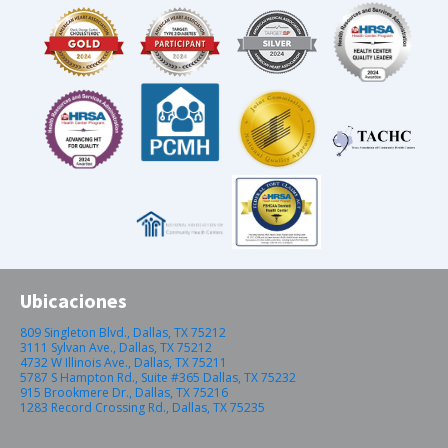
Ubicaciones
809 Singleton Blvd., Dallas, TX 75212
3111 Sylvan Ave., Dallas, TX 75212
4732 W Illinois Ave., Dallas, TX 75211
5787 S Hampton Rd., Suite #365 Dallas, TX 75232
915 Brookmere Dr., Dallas, TX 75216
1283 Record Crossing Rd., Dallas, TX 75235