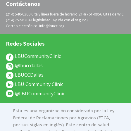
Contáctenos
(214) 540-0300 Cita y línea fuera de horario
(214) 761-0956 Citas de WIC
(214) 752-8204 Elegibilidad (Ayuda con el seguro)
Correo electrónico: info@lbucc.org
Redes Sociales
LBUCommunityClinic
@lbuccdallas
LBUCCDallas
LBU Community Clinic
@LBUCommunityClinic
Esta es una organización considerada por la Ley
Federal de Reclamaciones por Agravios (FTCA,
por sus siglas en inglés). Este centro de salud