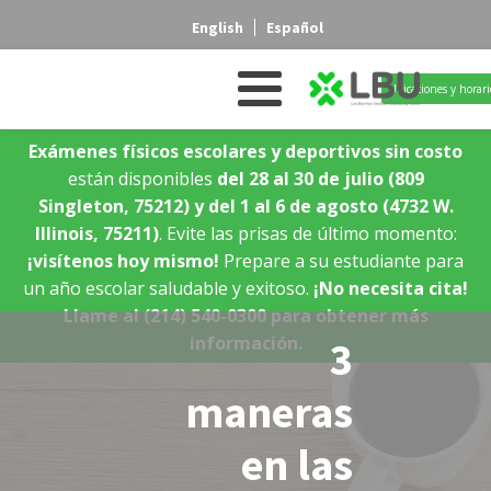
English
Español
Ubicaciones y horari
Exámenes físicos escolares y deportivos sin costo
están disponibles
del 28 al 30 de julio
(809
Singleton, 75212)
y del 1 al 6 de agosto
(4732 W.
Illinois, 75211)
. Evite las prisas de último momento:
¡visítenos hoy mismo!
Prepare a su estudiante para
un año escolar saludable y exitoso.
¡No necesita cita!
Llame al (214) 540-0300 para obtener más
información.
3
maneras
en las