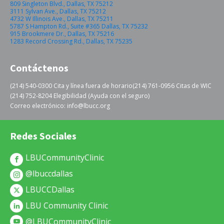
809 Singleton Blvd., Dallas, TX 75212
3111 Sylvan Ave., Dallas, TX 75212
4732 W Illinois Ave., Dallas, TX 75211
5787 S Hampton Rd., Suite #365 Dallas, TX 75232
915 Brookmere Dr., Dallas, TX 75216
1283 Record Crossing Rd., Dallas, TX 75235
Contáctenos
(214) 540-0300 Cita y línea fuera de horario
(214) 761-0956 Citas de WIC
(214) 752-8204 Elegibilidad (Ayuda con el seguro)
Correo electrónico: info@lbucc.org
Redes Sociales
LBUCommunityClinic
@lbuccdallas
LBUCCDallas
LBU Community Clinic
@LBUCommunityClinic